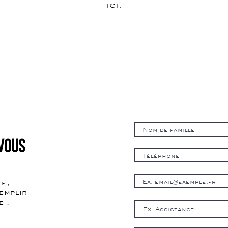
ici.
vous
te,
emplir
e :