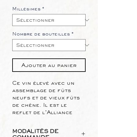
Millésimes
*
Nombre de bouteilles
*
Ajouter au panier
Ce vin élevé avec un
assemblage de fûts
neufs et de vieux fûts
de chêne. Il est le
reflet de l’Alliance
entre la gourmandise
du raisin et la
MODALITÉS DE
puissance du chêne.